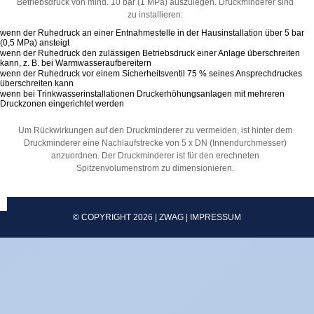
Betriebsdruck von mind. 10 bar (1 MPa) auszulegen. Druckminderer sind
zu installieren:
wenn der Ruhedruck an einer Entnahmestelle in der Hausinstallation über 5 bar
(0,5 MPa) ansteigt
wenn der Ruhedruck den zulässigen Betriebsdruck einer Anlage überschreiten
kann, z. B. bei Warmwasseraufbereitern
wenn der Ruhedruck vor einem Sicherheitsventil 75 % seines Ansprechdruckes
überschreiten kann
wenn bei Trinkwasserinstallationen Druckerhöhungsanlagen mit mehreren
Druckzonen eingerichtet werden
Um Rückwirkungen auf den Druckminderer zu vermeiden, ist hinter dem
Druckminderer eine Nachlaufstrecke von 5 x DN (Innendurchmesser)
anzuordnen. Der Druckminderer ist für den erechneten
Spitzenvolumenstrom zu dimensionieren.
© COPYRIGHT 2026 | ZWAG |
IMPRESSUM